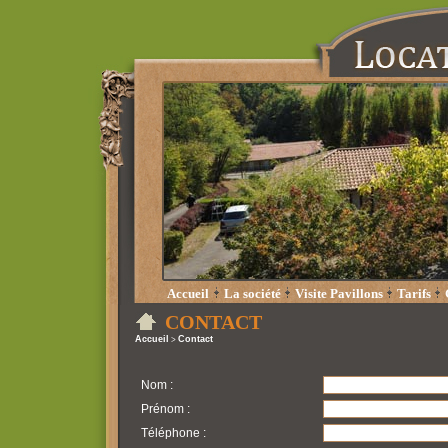
Accueil
La société
Visite Pavillons
Tarifs
CONTACT
Accueil
Contact
>
Nom :
Prénom :
Téléphone :